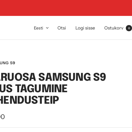
Keel
Otsi
Logi sisse
Ostukorv
Eesti
0
UNG S9
ARUOSA SAMSUNG S9
US TAGUMINE
HENDUSTEIP
dushind
90