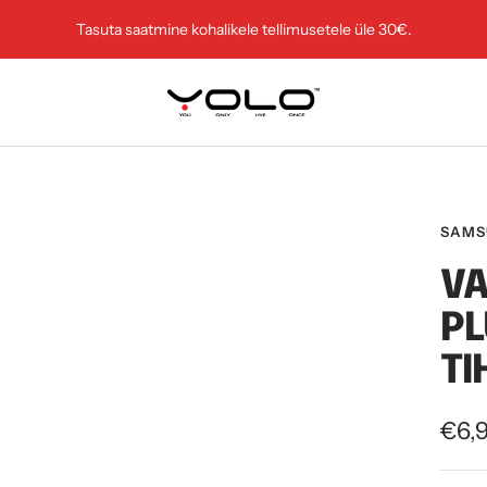
Tasuta saatmine kohalikele tellimusetele üle 30€.
YOLO.EU
SAMS
V
PL
TI
Soo
€6,