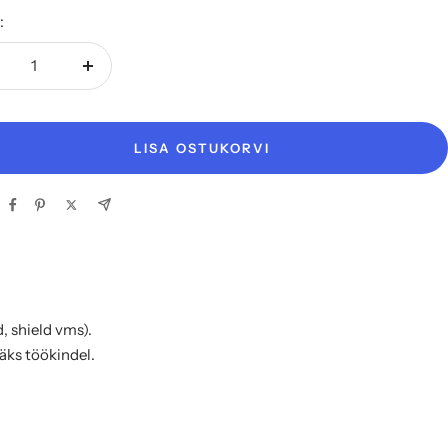
:
henda
Suurenda
gust
kogust
LISA OSTUKORVI
 shield vms).
ääks töökindel.