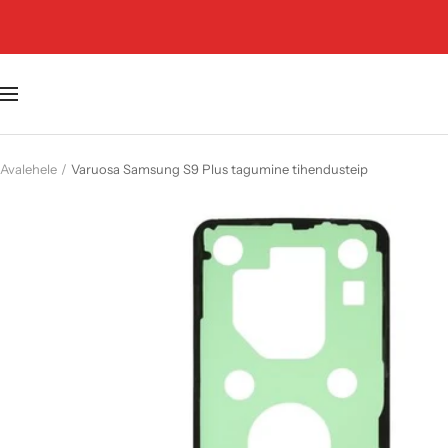
Jäta
vahele
Navigatsioon
Avalehele
Varuosa Samsung S9 Plus tagumine tihendusteip