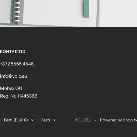
KONTAKTID
+372 ‎5555 4546
info@yolo.eu
Mobex OÜ
Reg. Nr. 11445366
Asukoht
Keel
Eesti (EUR €)
Eesti
YOLO.EU
Powered by Shopif