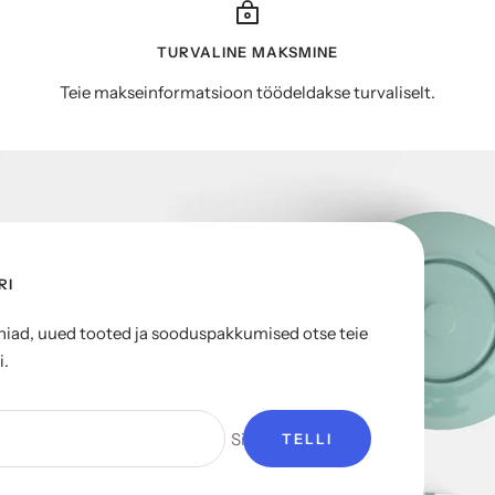
TURVALINE MAKSMINE
Teie makseinformatsioon töödeldakse turvaliselt.
RI
ad, uued tooted ja sooduspakkumised otse teie
i.
Sinu e-mail
TELLI