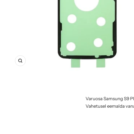
Suurenda
Varuosa Samsung S9 Plu
Vahetusel eemalda vana d