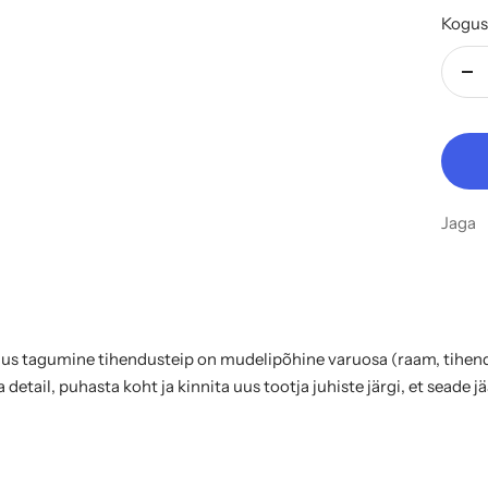
Kogus
Vä
ko
Jaga
s tagumine tihendusteip on mudelipõhine varuosa (raam, tihend,
etail, puhasta koht ja kinnita uus tootja juhiste järgi, et seade j