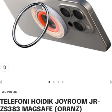
Suurenda
Mine
Mine
Mine
Mine
slaidile
slaidile
slaidile
slaidile
TARVIKUD
1
2
3
4
TELEFONI HOIDIK JOYROOM JR-
ZS383 MAGSAFE (ORANŹ)