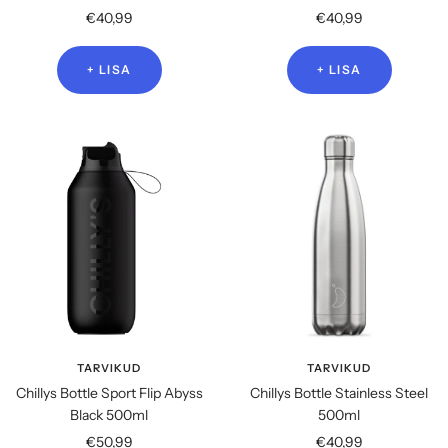
Soodushind
Soodushind
€40,99
€40,99
+ LISA
+ LISA
TARVIKUD
TARVIKUD
Chillys Bottle Sport Flip Abyss
Chillys Bottle Stainless Steel
Black 500ml
500ml
Soodushind
Soodushind
€50,99
€40,99