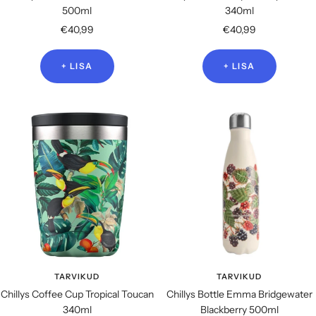
500ml
340ml
Soodushind
Soodushind
€40,99
€40,99
+ LISA
+ LISA
TARVIKUD
TARVIKUD
Chillys Coffee Cup Tropical Toucan
Chillys Bottle Emma Bridgewater
340ml
Blackberry 500ml