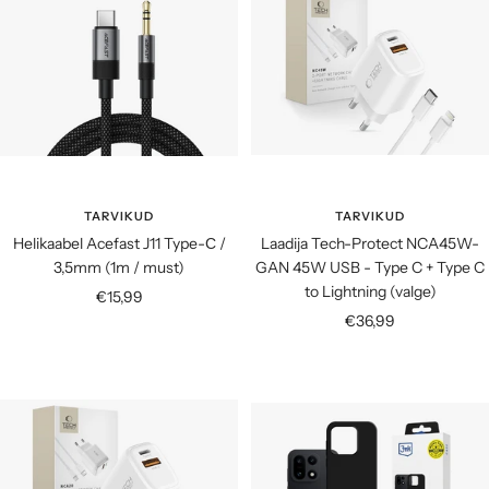
TARVIKUD
TARVIKUD
Helikaabel Acefast J11 Type-С /
Laadija Tech-Protect NCA45W-
3,5mm (1m / must)
GAN 45W USB - Type C + Type C
to Lightning (valge)
Soodushind
€15,99
Soodushind
€36,99