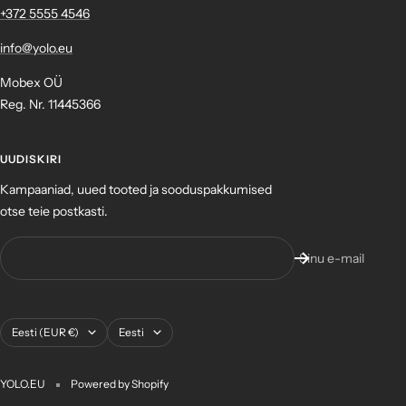
+372 ‎5555 4546
info@yolo.eu
Mobex OÜ
Reg. Nr. 11445366
UUDISKIRI
Kampaaniad, uued tooted ja sooduspakkumised
otse teie postkasti.
Sinu e-mail
Asukoht
Keel
Eesti (EUR €)
Eesti
YOLO.EU
Powered by Shopify