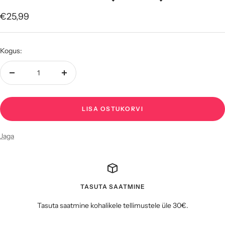
Soodushind
€25,99
Kogus:
Vähenda
Suurenda
kogust
kogust
LISA OSTUKORVI
Jaga
TASUTA SAATMINE
Tasuta saatmine kohalikele tellimustele üle 30€.