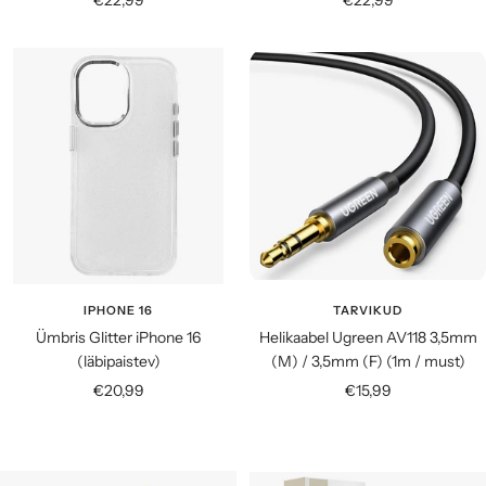
IPHONE 16
TARVIKUD
Ümbris Glitter iPhone 16
Helikaabel Ugreen AV118 3,5mm
(läbipaistev)
(M) / 3,5mm (F) (1m / must)
Soodushind
Soodushind
€20,99
€15,99