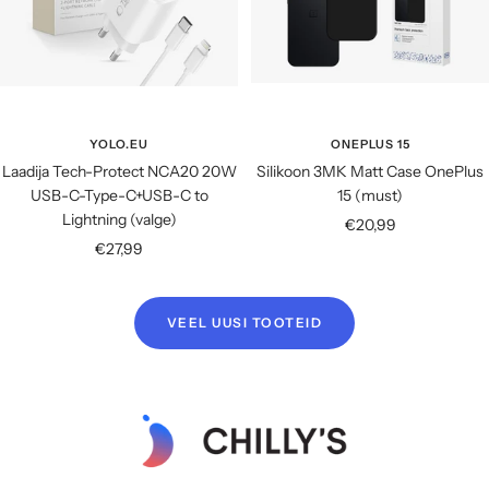
YOLO.EU
ONEPLUS 15
Laadija Tech-Protect NCA20 20W
Silikoon 3MK Matt Case OnePlus
USB-C-Type-C+USB-C to
15 (must)
Lightning (valge)
Soodushind
€20,99
Soodushind
€27,99
VEEL UUSI TOOTEID