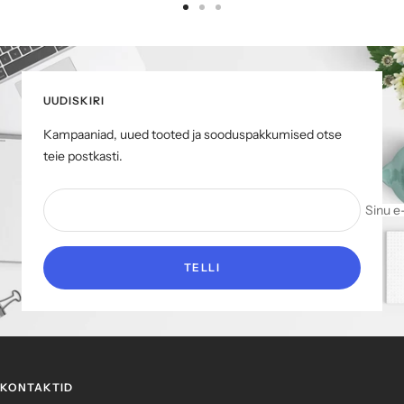
Mine
Mine
Mine
slaidile
slaidile
slaidile
1
2
3
UUDISKIRI
Kampaaniad, uued tooted ja sooduspakkumised otse
teie postkasti.
Sinu e
TELLI
KONTAKTID