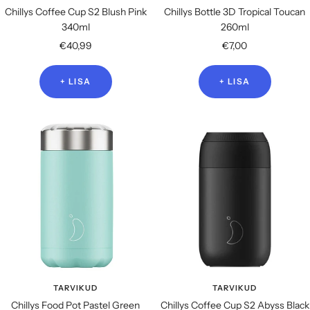
Chillys Coffee Cup S2 Blush Pink
Chillys Bottle 3D Tropical Toucan
340ml
260ml
Soodushind
Soodushind
€40,99
€7,00
+ LISA
+ LISA
TARVIKUD
TARVIKUD
Chillys Food Pot Pastel Green
Chillys Coffee Cup S2 Abyss Black