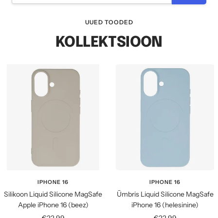
UUED TOODED
KOLLEKTSIOON
IPHONE 16
IPHONE 16
Silikoon Liquid Silicone MagSafe
Ūmbris Liquid Silicone MagSafe
Apple iPhone 16 (beez)
iPhone 16 (helesinine)
Soodushind
Soodushind
€22,99
€22,99