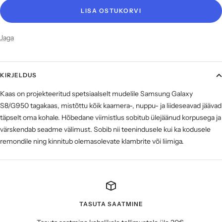
LISA OSTUKORVI
Jaga
KIRJELDUS
Kaas on projekteeritud spetsiaalselt mudelile Samsung Galaxy
S8/G950 tagakaas, mistõttu kõik kaamera-, nuppu- ja liideseavad jäävad
täpselt oma kohale. Hõbedane viimistlus sobitub ülejäänud korpusega ja
värskendab seadme välimust. Sobib nii teenindusele kui ka kodusele
remondile ning kinnitub olemasolevate klambrite või liimiga.
TASUTA SAATMINE