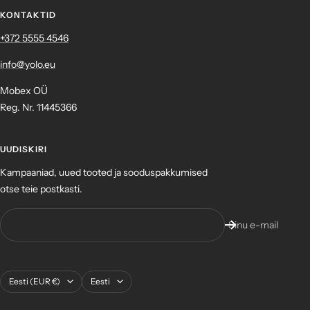
KONTAKTID
+372 ‎5555 4546
info@yolo.eu
Mobex OÜ
Reg. Nr. 11445366
UUDISKIRI
Kampaaniad, uued tooted ja sooduspakkumised
otse teie postkasti.
Sinu e-mail
Asukoht
Keel
Eesti (EUR €)
Eesti