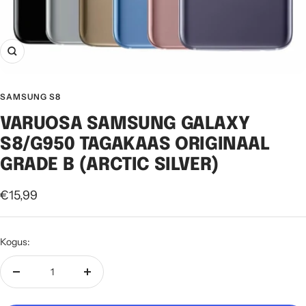
Suurenda
SAMSUNG S8
VARUOSA SAMSUNG GALAXY
S8/G950 TAGAKAAS ORIGINAAL
GRADE B (ARCTIC SILVER)
Soodushind
€15,99
Kogus:
Vähenda
Suurenda
kogust
kogust