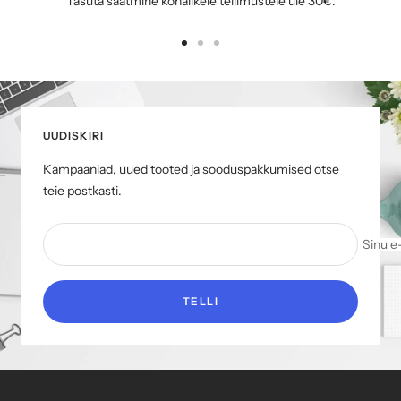
Tasuta saatmine kohalikele tellimustele üle 30€.
Mine
Mine
Mine
slaidile
slaidile
slaidile
1
2
3
UUDISKIRI
Kampaaniad, uued tooted ja sooduspakkumised otse
teie postkasti.
Sinu e
TELLI