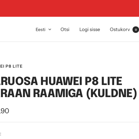
Keel
Otsi
Logi sisse
Ostukorv
Eesti
0
I P8 LITE
RUOSA HUAWEI P8 LITE
RAAN RAAMIGA (KULDNE)
dushind
,90
: