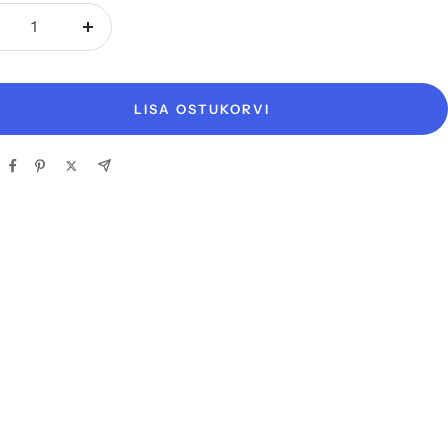
henda
Suurenda
gust
kogust
LISA OSTUKORVI