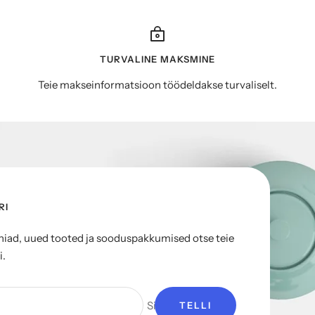
TURVALINE MAKSMINE
Teie makseinformatsioon töödeldakse turvaliselt.
RI
ad, uued tooted ja sooduspakkumised otse teie
i.
Sinu e-mail
TELLI