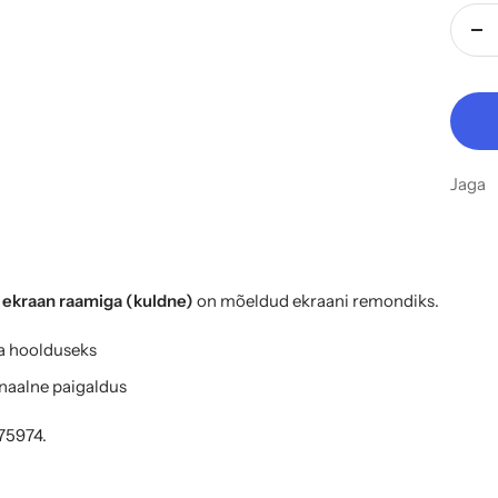
Vä
ko
Jaga
 ekraan raamiga (kuldne)
on mõeldud ekraani remondiks.
a hoolduseks
naalne paigaldus
75974.