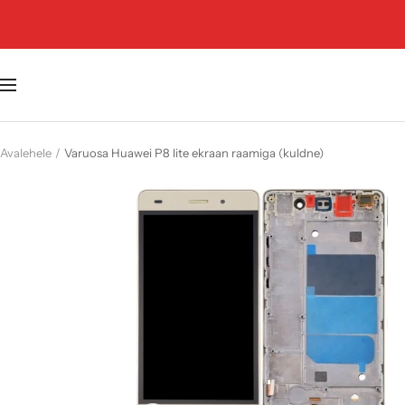
Jäta
vahele
Navigatsioon
Avalehele
Varuosa Huawei P8 lite ekraan raamiga (kuldne)