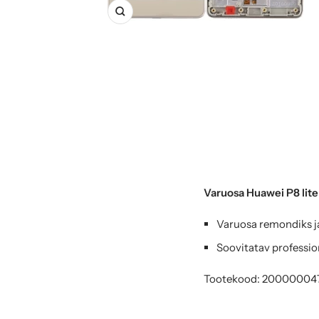
Suurenda
Varuosa Huawei P8 lite
Varuosa remondiks j
Soovitatav professio
Tootekood: 20000004