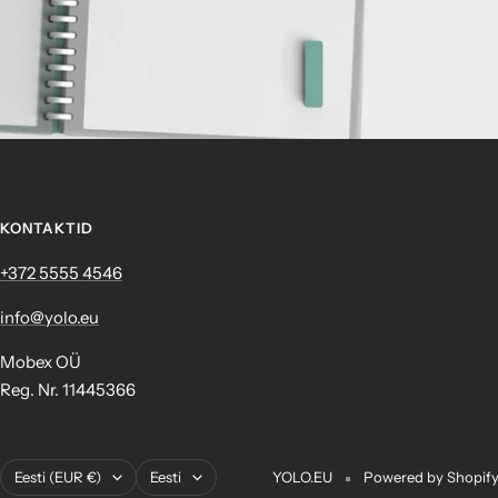
KONTAKTID
+372 ‎5555 4546
info@yolo.eu
Mobex OÜ
Reg. Nr. 11445366
Asukoht
Keel
Eesti (EUR €)
Eesti
YOLO.EU
Powered by Shopif