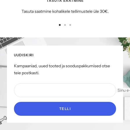
TASUTA SAATMINE
Tasuta saatmine kohalikele tellimustele üle 30€.
Mine
Mine
Mine
slaidile
slaidile
slaidile
1
2
3
UUDISKIRI
Kampaaniad, uued tooted ja sooduspakkumised otse
teie postkasti.
Sinu e
TELLI