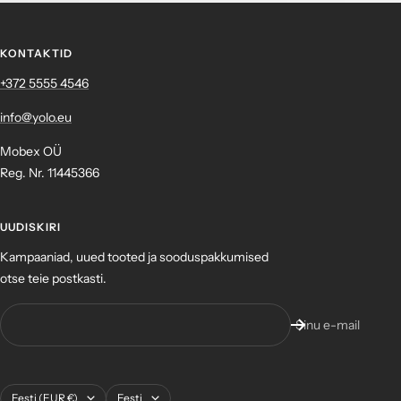
KONTAKTID
+372 ‎5555 4546
info@yolo.eu
Mobex OÜ
Reg. Nr. 11445366
UUDISKIRI
Kampaaniad, uued tooted ja sooduspakkumised
otse teie postkasti.
Sinu e-mail
Asukoht
Keel
Eesti (EUR €)
Eesti