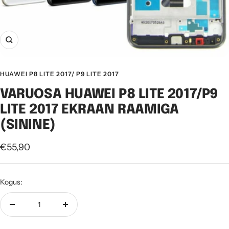
Suurenda
HUAWEI P8 LITE 2017/ P9 LITE 2017
VARUOSA HUAWEI P8 LITE 2017/P9
LITE 2017 EKRAAN RAAMIGA
(SININE)
Soodushind
€55,90
Kogus:
Vähenda
Suurenda
kogust
kogust