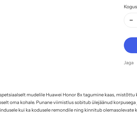
Kogus
Vä
ko
Jaga
 spetsiaalselt mudelile Huawei Honor 8x tagumine kaas, mistõttu
äpselt oma kohale. Punane viimistlus sobitub ülejäänud korpuseg
nindusele kui ka kodusele remondile ning kinnitub olemasolevate kl