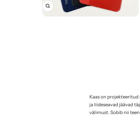
Suurenda
Kaas on projekteeritud
ja liideseavad jäävad t
välimust. Sobib nii tee