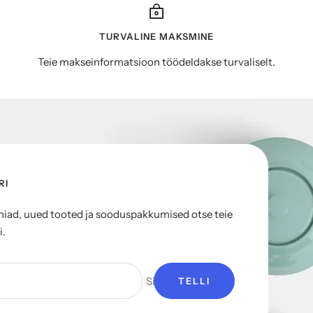
TURVALINE MAKSMINE
Teie makseinformatsioon töödeldakse turvaliselt.
RI
ad, uued tooted ja sooduspakkumised otse teie
i.
Sinu e-mail
TELLI