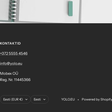
KONTAKTID
+372 ‎5555 4546
info@yolo.eu
Mobex OÜ
Reg. Nr. 11445366
Asukoht
Keel
Eesti (EUR €)
Eesti
YOLO.EU
Powered by Shopif