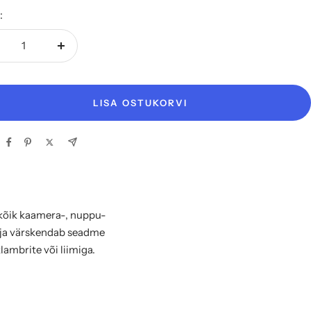
:
henda
Suurenda
gust
kogust
LISA OSTUKORVI
 kõik kaamera-, nuppu-
a ja värskendab seadme
ambrite või liimiga.