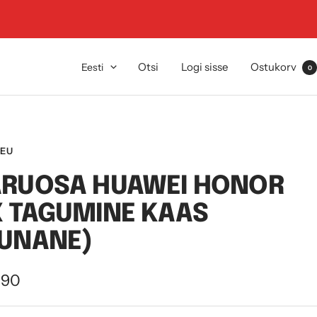
Keel
Otsi
Logi sisse
Ostukorv
Eesti
0
.EU
ARUOSA HUAWEI HONOR
 TAGUMINE KAAS
PUNANE)
dushind
,90