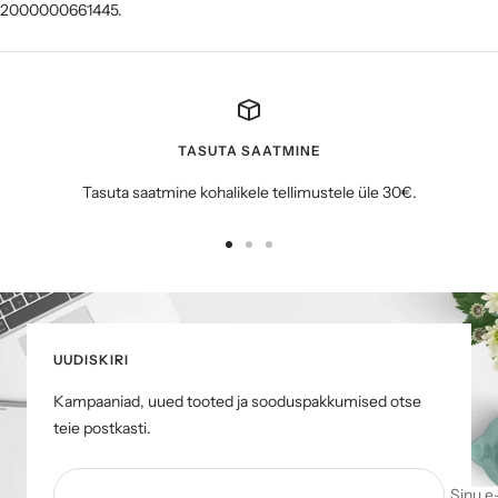
2000000661445.
TASUTA SAATMINE
Tasuta saatmine kohalikele tellimustele üle 30€.
Mine
Mine
Mine
slaidile
slaidile
slaidile
1
2
3
UUDISKIRI
Kampaaniad, uued tooted ja sooduspakkumised otse
teie postkasti.
Sinu e