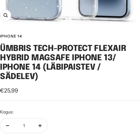
Suurenda
IPHONE 14
ÜMBRIS TECH-PROTECT FLEXAIR
HYBRID MAGSAFE IPHONE 13/
IPHONE 14 (LÄBIPAISTEV /
SÄDELEV)
Soodushind
€25,99
Kogus:
Vähenda
Suurenda
kogust
kogust