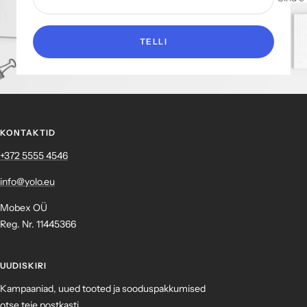
TELLI
KONTAKTID
+372 ‎5555 4546
info@yolo.eu
Mobex OÜ
Reg. Nr. 11445366
UUDISKIRI
Kampaaniad, uued tooted ja sooduspakkumised
otse teie postkasti.