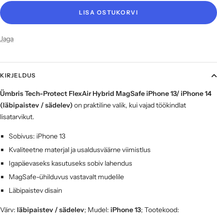
LISA OSTUKORVI
Jaga
KIRJELDUS
Ümbris Tech-Protect FlexAir Hybrid MagSafe iPhone 13/ iPhone 14
(läbipaistev / sädelev)
on praktiline valik, kui vajad töökindlat
lisatarvikut.
Sobivus: iPhone 13
Kvaliteetne materjal ja usaldusväärne viimistlus
Igapäevaseks kasutuseks sobiv lahendus
MagSafe-ühilduvus vastavalt mudelile
Läbipaistev disain
Värv:
läbipaistev / sädelev
; Mudel:
iPhone 13
; Tootekood: