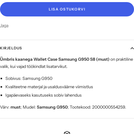
LISA OSTUKORVI
Jaga
KIRJELDUS
Ümbris kaanega Wallet Case Samsung G950 S8 (must)
on praktiline
valik, kui vajad töökindlat lisatarvikut.
Sobivus: Samsung G950
Kvaliteetne materjal ja usaldusväärne viimistlus
Igapäevaseks kasutuseks sobiv lahendus
Värv:
must
; Mudel:
Samsung G950
; Tootekood: 2000000554259.