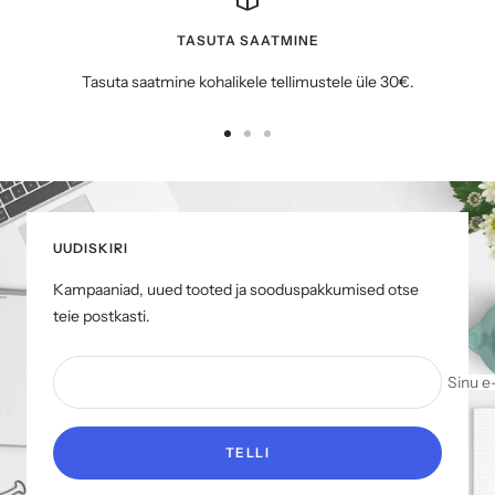
TASUTA SAATMINE
Tasuta saatmine kohalikele tellimustele üle 30€.
Mine
Mine
Mine
slaidile
slaidile
slaidile
1
2
3
UUDISKIRI
Kampaaniad, uued tooted ja sooduspakkumised otse
teie postkasti.
Sinu e
TELLI