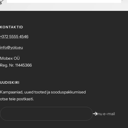
KONTAKTID
+372 ‎5555 4546
info@yolo.eu
Mobex OÜ
Reg. Nr. 11445366
UUDISKIRI
Kampaaniad, uued tooted ja sooduspakkumised
otse teie postkasti.
Sinu e-mail