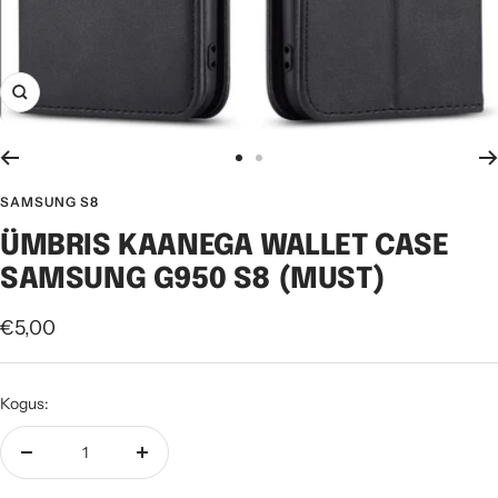
Suurenda
Mine
Mine
slaidile
slaidile
SAMSUNG S8
1
2
ÜMBRIS KAANEGA WALLET CASE
SAMSUNG G950 S8 (MUST)
Soodushind
€5,00
Kogus:
Vähenda
Suurenda
kogust
kogust