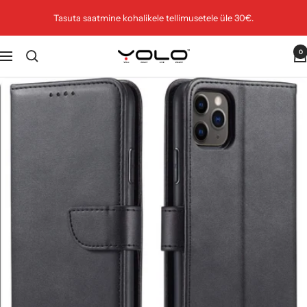
Jäta
Tasuta saatmine kohalikele tellimusetele üle 30€.
vahele
0
YOLO.EU
Navigatsioon