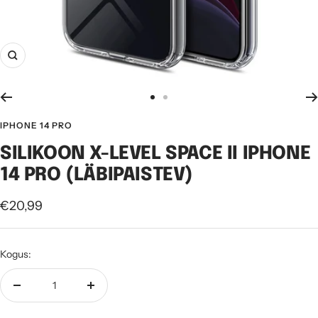
Suurenda
Mine
Mine
slaidile
slaidile
IPHONE 14 PRO
1
2
SILIKOON X-LEVEL SPACE II IPHONE
14 PRO (LÄBIPAISTEV)
Soodushind
€20,99
Kogus:
Vähenda
Suurenda
kogust
kogust