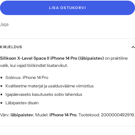
LISA OSTUKORVI
Jaga
KIRJELDUS
Silikoon X-Level Space II iPhone 14 Pro (läbipaistev)
on praktiline
valik, kui vajad töökindlat lisatarvikut.
Sobivus: iPhone 14 Pro
Kvaliteetne materjal ja usaldusväärne viimistlus
Igapäevaseks kasutuseks sobiv lahendus
Läbipaistev disain
Värv:
läbipaistev
; Mudel:
iPhone 14 Pro
; Tootekood: 2000000492919.