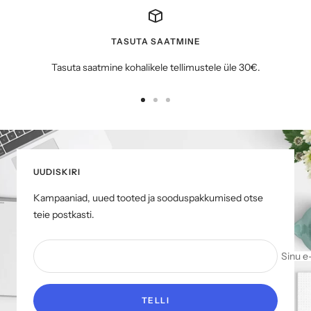
TASUTA SAATMINE
Tasuta saatmine kohalikele tellimustele üle 30€.
Mine
Mine
Mine
slaidile
slaidile
slaidile
1
2
3
UUDISKIRI
Kampaaniad, uued tooted ja sooduspakkumised otse
teie postkasti.
Sinu e
TELLI