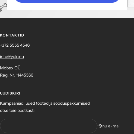
KONTAKTID
+372 ‎5555 4546
info@yolo.eu
Mobex OÜ
Reg. Nr. 11445366
UUDISKIRI
Kampaaniad, uued tooted ja sooduspakkumised
otse teie postkasti.
Sinu e-mail