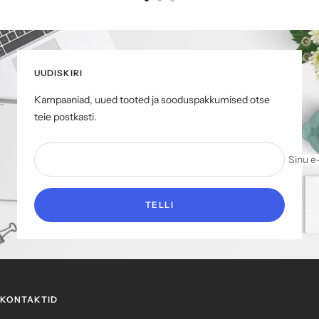
Mine
Mine
Mine
slaidile
slaidile
slaidile
1
2
3
UUDISKIRI
Kampaaniad, uued tooted ja sooduspakkumised otse
teie postkasti.
Sinu e
TELLI
KONTAKTID