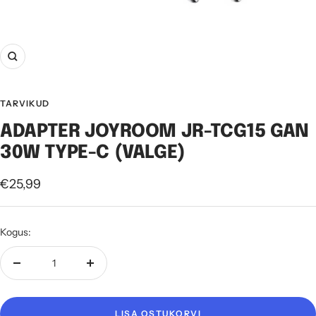
Suurenda
TARVIKUD
ADAPTER JOYROOM JR-TCG15 GAN
30W TYPE-C (VALGE)
Soodushind
€25,99
Kogus:
Vähenda
Suurenda
kogust
kogust
LISA OSTUKORVI