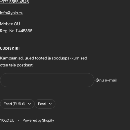
+372 ‎5555 4546
info@yolo.eu
Mobex OÜ
Reg. Nr. 11445366
UUDISKIRI
Kampaaniad, uued tooted ja sooduspakkumised
otse teie postkasti.
Sinu e-mail
Asukoht
Keel
Eesti (EUR €)
Eesti
YOLO.EU
Powered by Shopify